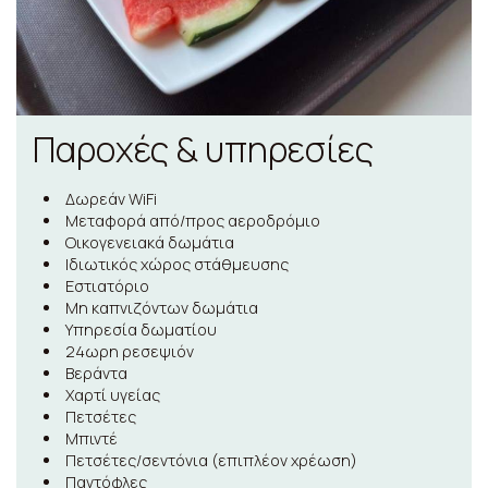
Παροχές & υπηρεσίες
Δωρεάν WiFi
Μεταφορά από/προς αεροδρόμιο
Οικογενειακά δωμάτια
Ιδιωτικός χώρος στάθμευσης
Εστιατόριο
Μη καπνιζόντων δωμάτια
Υπηρεσία δωματίου
24ωρη ρεσεψιόν
Βεράντα
Χαρτί υγείας
Πετσέτες
Μπιντέ
Πετσέτες/σεντόνια (επιπλέον χρέωση)
Παντόφλες