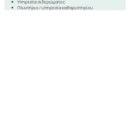
Υπηρεσία σιδερώματος
Πλυντήριο / υπηρεσία καθαριστηρίου
Φαξ / φωτοτυπίες
Πυροσβεστήρες
Ανιχνευτές καπνού
Συναγερμός ασφαλείας
Πρόσβαση με κάρτα κλειδί
Πρόσβαση με κλειδί
24ωρη ασφάλεια
Ανιχνευτής μονοξειδίου του άνθρακα
Παράδοση προϊόντων σούπερ μάρκετ
Κοινόχρηστος χώρος lounge/TV
Οριοθετημένος χώρος καπνιστών
Κλιματισμός
Υπηρεσία αφύπνισης
Θέρμανση
Συσκευασμένα γεύματα
Ηχομονωμένα δωμάτια