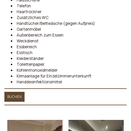
Hausschuhe
Telefon
Haartrockner
Zusätzliches WC
Handtücher/Bettwäsche (gegen Aufpreis)
Gartenmöbel
Außenbereich zum Essen
Weckdienst
Essbereich
Esstisch
Kleiderständer
Toilettenpapier
Kohlenmonoxidmelder
Klimaanlage für Einzelzimmerunterkunft
Handdesinfektionsmittel
BUCHEN