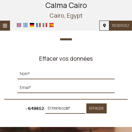
Calma Cairo
Cairo, Egypt
≡
RESERVEZ
ACCUEIL
EMPLACEMENT
Effacer vos données
HÉBERGEMENT
INSTALLATIONS
PHOTOS
EFFACER