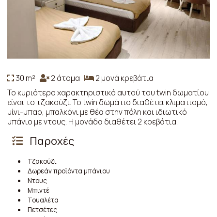
30 m²
2 άτομα
2 μονά κρεβάτια
Το κυριότερο χαρακτηριστικό αυτού του twin δωματίου
είναι το τζακούζι. Το twin δωμάτιο διαθέτει κλιματισμό,
μίνι-μπαρ, μπαλκόνι με θέα στην πόλη και ιδιωτικό
μπάνιο με ντους. Η μονάδα διαθέτει 2 κρεβάτια.
Παροχές
Τζακούζι
Δωρεάν προϊόντα μπάνιου
Ντους
Μπιντέ
Τουαλέτα
Πετσέτες