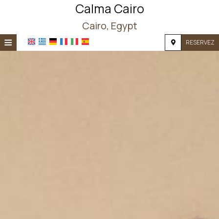
Calma Cairo
Cairo, Egypt
≡
RESERVEZ
ACCUEIL
EMPLACEMENT
HÉBERGEMENT
INSTALLATIONS
PHOTOS