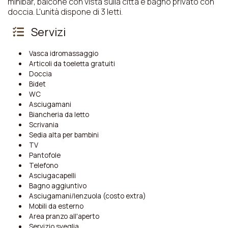
minibar, balcone con vista sulla città e bagno privato con
doccia. L'unità dispone di 3 letti.
Servizi
Vasca idromassaggio
Articoli da toeletta gratuiti
Doccia
Bidet
WC
Asciugamani
Biancheria da letto
Scrivania
Sedia alta per bambini
TV
Pantofole
Telefono
Asciugacapelli
Bagno aggiuntivo
Asciugamani/lenzuola (costo extra)
Mobili da esterno
Area pranzo all'aperto
Servizio sveglia